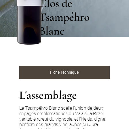
Clos de
Tsampéhro
Blanc
Fiche Technique
L'assemblage
Le Tsampéhro Blanc scelle l’union de deux
cépages emblématiques du Valais: la Rèze,
véritable rareté du vignoble, et l’Heida, digne
héritière des grands vins jaunes du Jura