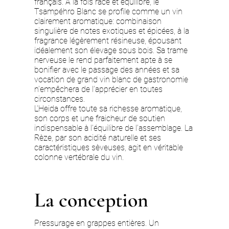
français. A la fois racé et équilibré, le
Tsampéhro Blanc se profile comme un vin
clairement aromatique: combinaison
singulière de notes exotiques et épicées, à la
fragrance légèrement résineuse, épousant
idéalement son élevage sous bois. Sa trame
nerveuse le rend parfaitement apte à se
bonifier avec le passage des années et sa
vocation de grand vin blanc de gastronomie
n’empêchera de l’apprécier en toutes
circonstances.
L’Heida offre toute sa richesse aromatique,
son corps et une fraicheur de soutien
indispensable à l’équilibre de l’assemblage. La
Rèze, par son acidité naturelle et ses
caractéristiques sèveuses, agit en véritable
colonne vertébrale du vin.
La conception
Pressurage en grappes entières. Un