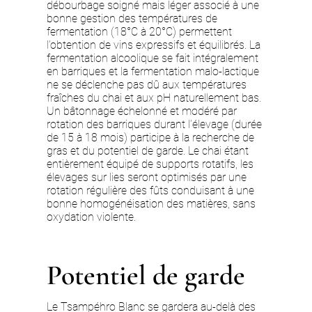
débourbage soigné mais léger associé à une
bonne gestion des températures de
fermentation (18°C à 20°C) permettent
l’obtention de vins expressifs et équilibrés. La
fermentation alcoolique se fait intégralement
en barriques et la fermentation malo-lactique
ne se déclenche pas dû aux températures
fraîches du chai et aux pH naturellement bas.
Un bâtonnage échelonné et modéré par
rotation des barriques durant l’élevage (durée
de 15 à 18 mois) participe à la recherche de
gras et du potentiel de garde. Le chai étant
entièrement équipé de supports rotatifs, les
élevages sur lies seront optimisés par une
rotation régulière des fûts conduisant à une
bonne homogénéisation des matières, sans
oxydation violente.
Potentiel de garde
Le Tsampéhro Blanc se gardera au-delà des