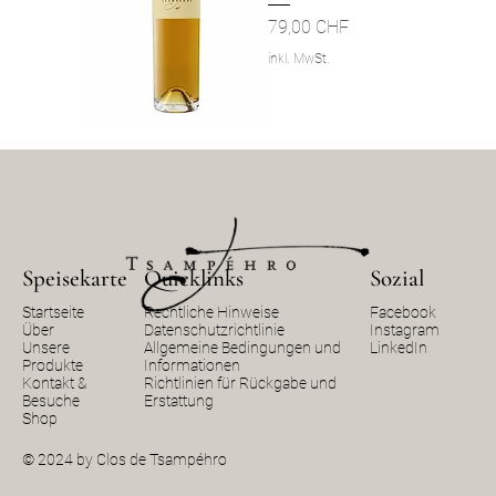
Preis
79,00 CHF
inkl. MwSt.
Speisekarte
Quicklinks
Sozial
Startseite
Rechtliche Hinweise
Facebook
Über
Datenschutzrichtlinie
Instagram
Unsere
Allgemeine Bedingungen und
LinkedIn
Produkte
Informationen
Kontakt &
Richtlinien für Rückgabe und
Besuche
Erstattung
Shop
© 2024 by Clos de Tsampéhro